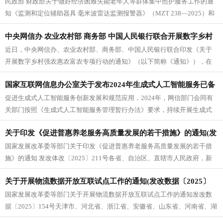
民政部 财政部关于做好经济困难失能老年人等群体集中照护服务工作的通
工作的通知
知《监测和定位辅助器具 毫米波雷达监测报警器》（MZT 238—2025）和
《轮椅网球竞技比赛...
中央网信办 农业农村部 商务部 中国人民银行联合开展数字乡村
近日，中央网信办、农业农村部、商务部、中国人民银行联合印发《关于
强农惠农富农专项行动
开展数字乡村强农惠农富农专项行动的通知》（以下简称《通知》），在
浙江省、安徽省、福建省、山东省、...
国家互联网信息办公室关于发布2024年生成式人工智能服务已备
促进生成式人工智能服务创新发展和规范应用，2024年，网信部门会同有
案信息的公告
关部门按照《生成式人工智能服务管理暂行办法》要求，持续开展生成式
人工智能服务备案工作。截至2...
关于印发《促进普惠养老服务高质量发展的若干措施》的通知(发
国家发展改革委等部门关于印发《促进普惠养老服务高质量发展的若干措
改体改〔2025〕211号)
施》的通知 发改体改〔2025〕211号各省、自治区、直辖市人民政府，新
疆生产建设兵团： 《促...
关于开展物流数据开放互联试点工作的通知(发改数据〔2025〕
国家发展改革委等部门关于开展物流数据开放互联试点工作的通知发改数
154号)
据〔2025〕154号天津市、河北省、浙江省、安徽省、山东省、河南省、湖
北省、广东省、海南省、重...