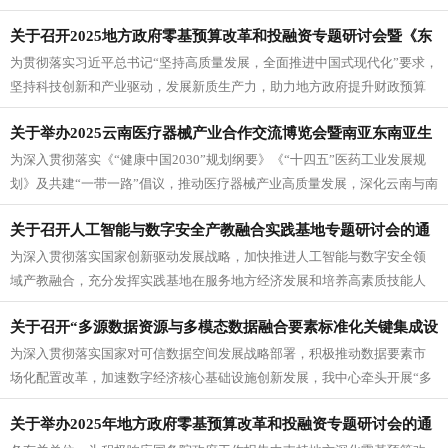
减”背景下人工智能助推中小学人...
关于召开2025地方政府零基预算改革和投融资专题研讨会暨《东
为贯彻落实习近平总书记“坚持高质量发展，全面推进中国式现代化”要求，
方·中国县域经济创新力指数》研究启动会的通知
坚持科技创新和产业驱动，发展新质生产力，助力地方政府提升财政预算
管理水平，提高政府投融资能力...
关于举办2025云南医疗器械产业合作交流博览会暨南亚东南亚生
为深入贯彻落实《“健康中国2030”规划纲要》《“十四五”医药工业发展规
命科学产业创新发展论坛的通知
划》及共建“一带一路”倡议，推动医疗器械产业高质量发展，深化云南与南
亚东南亚国家在生命科...
关于召开人工智能与数字安全产教融合实践基地专题研讨会的通
为深入贯彻落实国家创新驱动发展战略，加快推进人工智能与数字安全领
知
域产教融合，充分发挥实践基地在服务地方经济发展和培养高素质技能人
才方面的重要作用，东方企业创新发...
关于召开“多源数据资源与多模态数据融合要素标准化关键集成设
为深入贯彻落实国家对可信数据空间发展战略部署，积极推动数据要素市
施与数据链集成芯片”课题研发成果专家评审会的通知
场化配置改革，加速数字经济核心基础设施创新发展，我中心牵头开展“多
源数据资源与多模态数据融合要素...
关于举办2025年地方政府零基预算改革和投融资专题研讨会的通