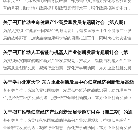
各有关单位：为积极响应国务院政府工作报告中支持地方深化零基预算改
知
革的号召，助力地方政府提升财政预算管理水平，强化政府投融资能力，
东方企业创新发展中心公共效能提升...
关于召开推动生命健康产业高质量发展专题研讨会（第八期）
为深入贯彻《“健康中国2030”规划纲要》，落实国家关于生命健康产业发
暨“2025功能性食品创新发展大会”筹备会的通知
展的战略部署，加快生命健康科学城的项目推进工作，同时为推动功能性
食品行业创新发展与标准化建...
关于召开推动人工智能与机器人产业创新发展专题研讨会（第一
为贯彻落实国家战略性新兴产业发展规划，推动人工智能与机器人全产业
期）的通知
链高质量创新发展，凝聚行业智慧、深化产学研协同，东方企业创新发展
中心决定召开“人工智能与机器人产...
关于举办北京大学-东方企业创新发展中心低空经济创新发展高级
各有关单位：为深入贯彻国家关于发展低空经济的战略部署，助力理事单
人才研修班的通知
位把握低空经济发展机遇，提升低空领域创新能力，东方企业创新发展中
心联合北京大学拟于5月17、18...
关于召开推动低空经济产业创新发展专题研讨会（第二期）的通
各有关单位：为贯彻落实国家战略性新兴产业发展规划，抢抓低空经济产
知
业新赛道发展机遇，凝聚行业智慧、深化产学研协同，东方企业创新发展
中心将召开“低空经济产业创新发展...