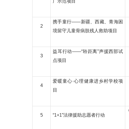
广示范项目
携手童行——新疆、西藏、青海困
2
境留守儿童骨病肢残人救助项目
益耳行动——“聆距离”声援西部试
3
点项目
爱暖童心·心理健康进乡村学校项
4
目
5
“1+1”法律援助志愿者行动